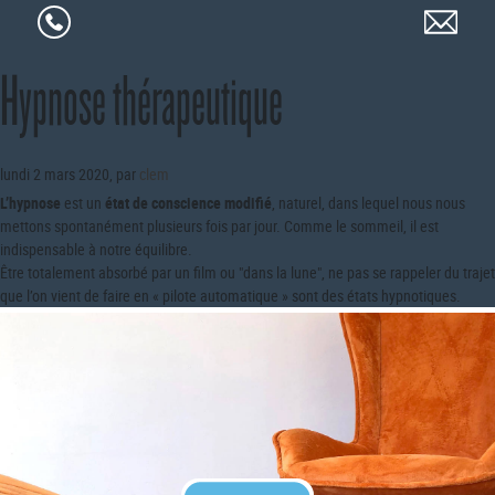
Hypnose thérapeutique
lundi 2 mars 2020
,
par
clem
L’hypnose
est un
état de conscience modifié
, naturel, dans lequel nous nous
mettons spontanément plusieurs fois par jour. Comme le sommeil, il est
indispensable à notre équilibre.
Être totalement absorbé par un film ou "dans la lune", ne pas se rappeler du trajet
que l’on vient de faire en « pilote automatique » sont des états hypnotiques.