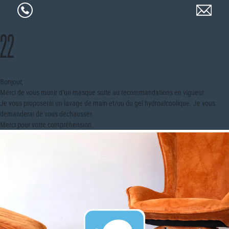
22
Bonjour,
Merci de vous munir d’un masque suite au recommandations en vigueur.
Je vous proposerai un lavage de main et/ou du gel hydroalcoolique. Je vous
demanderai de vous déchausser.
Merci pour votre compréhension.